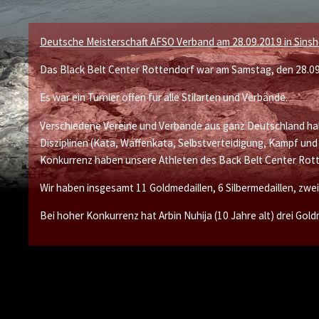
Deutsche Meisterschaft AFSO Verband am 28.09.2019 in Sins
Das Black Belt Center Rottendorf war am Samstag, den 28.09.
Es war ein Turnier offen für alle Stilarten und Verbände.
Verschiedene Vereine und Verbände aus ganz Deutschland hab
Disziplinen (Kata, Waffenkata, Selbstverteidigung, Kampf un
Konkurrenz haben unsere Athleten des Back Belt Center Rott
Wir haben insgesamt 11 Goldmedaillen, 6 Silbermedaillen, zwei
Bei hoher Konkurrenz hat Arbin Nuhija (10 Jahre alt) drei Go