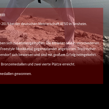
heim
2019 bei der deutschen Meisterschaft AFSO in Sinsheim.
en sich zusammengetroffen. Die Athleten sind in verschiedenen
d Freestyle-Musikkata) gegeneinander angetreten. Trotz hoher
endorf sich bewiesen und sind mit großem Erfolg heimgekehrt.
 Bronzemedaillen und zwei vierte Plätze erreicht.
ldmedaillen gewonnen.