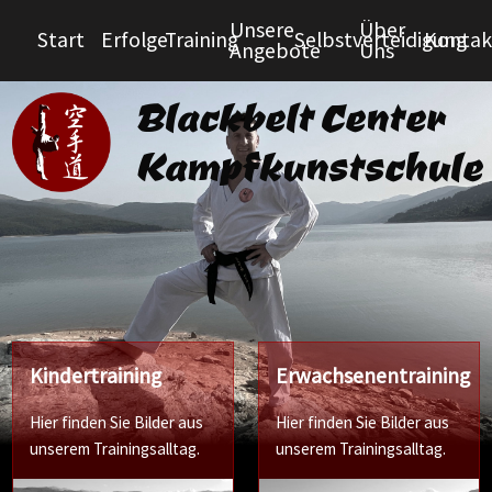
Unsere
Über
Start
Erfolge
Training
Selbstverteidigung
Kontak
Angebote
Uns
Blackbelt Center
Kampfkunstschule
Kindertraining
Erwachsenentraining
Hier finden Sie Bilder aus
Hier finden Sie Bilder aus
unserem Trainingsalltag.
unserem Trainingsalltag.